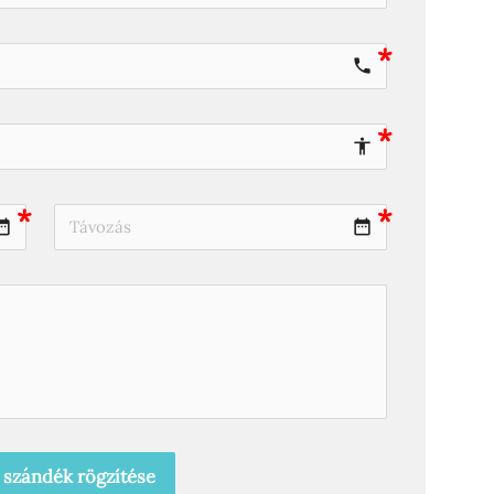
local_phone
accessibility
_range
date_range
i szándék rögzítése