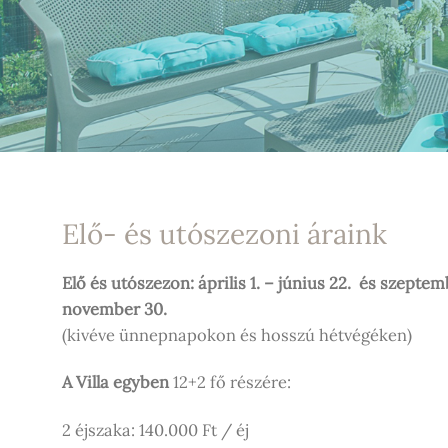
Elő- és utószezoni áraink
Elő és utószezon:
április 1. – június 22.
és szeptemb
november 30.
(kivéve ünnepnapokon és hosszú hétvégéken)
A Villa egyben
12+2 fő részére:
2 éjszaka: 140.000 Ft / éj