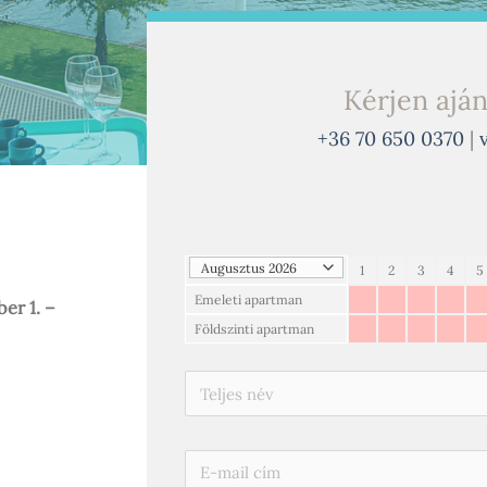
Kérjen ajá
+36 70 650 0370
|
1
2
3
4
5
Emeleti apartman
er 1. –
Földszinti apartman