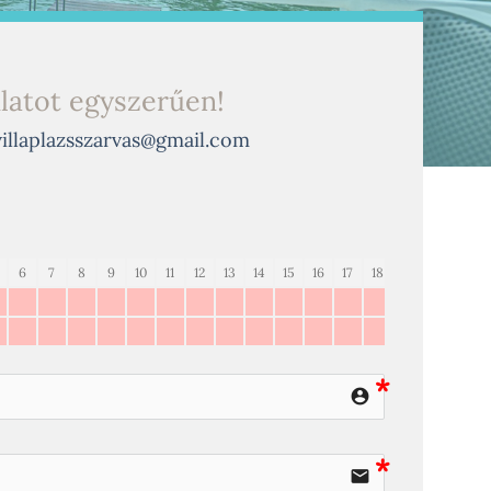
nlatot egyszerűen!
villaplazsszarvas@gmail.com
6
7
8
9
10
11
12
13
14
15
16
17
18
19
20
21
account_circle
email