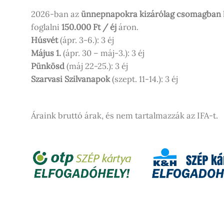
2026-ban az
ünnepnapokra kizárólag csomagban
foglalni
150.000 Ft / éj
áron.
Húsvét
(ápr. 3-6.): 3 éj
Május 1.
(ápr. 30 – máj-3.): 3 éj
Pünkösd
(máj 22-25.): 3 éj
Szarvasi Szilvanapok
(szept. 11-14.): 3 éj
Áraink bruttó árak, és nem tartalmazzák az IFA-t.