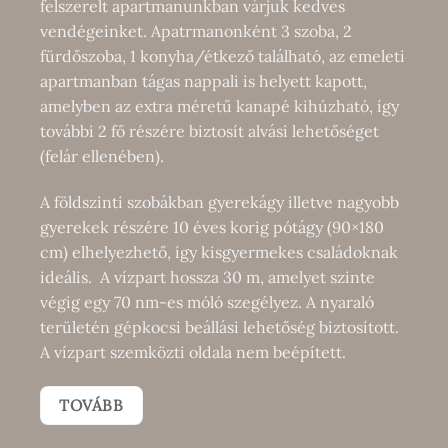
felszerelt apartmanunkban várjuk kedves
vendégeinket. Apatrmanonként 3 szoba, 2
fürdőszoba, 1 konyha/étkező található, az emeleti
apartmanban tágas nappali is helyett kapott,
amelyben az extra méretű kanapé kihúzható, így
további 2 fő részére biztosít alvási lehetőséget
(felár ellenében).
A földszinti szobákban gyerekágy illetve nagyobb
gyerekek részére 10 éves korig pótágy (90×180
cm) elhelyezhető, így kisgyermekes családoknak
ideális. A vízpart hossza 30 m, amelyet szinte
végig egy 70 nm-es móló szegélyez. A nyaraló
területén gépkocsi beállási lehetőség biztosított.
A vízpart szemközti oldala nem beépített.
TOVÁBB