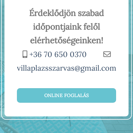
Érdeklődjön szabad
időpontjaink felől
elérhetőségeinken!
+36 70 650 0370
villaplazsszarvas@gmail.com
ONLINE FOGLALÁS