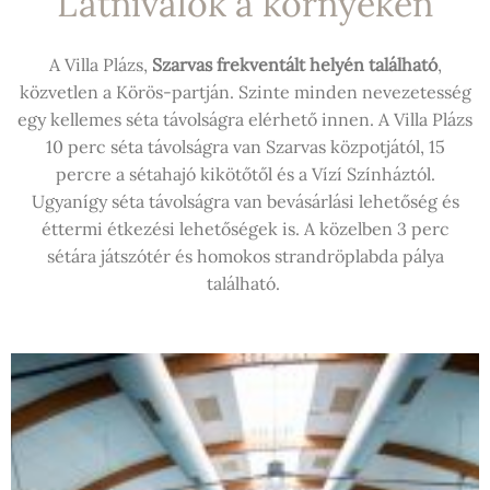
Látnivalók a környéken
A Villa Plázs,
Szarvas frekventált helyén található
,
közvetlen a Körös-partján. Szinte minden nevezetesség
egy kellemes séta távolságra elérhető innen. A Villa Plázs
10 perc séta távolságra van Szarvas közpotjától, 15
percre a sétahajó kikötőtől és a Vízí Színháztól.
Ugyanígy séta távolságra van bevásárlási lehetőség és
éttermi étkezési lehetőségek is. A közelben 3 perc
sétára játszótér és homokos strandröplabda pálya
található.