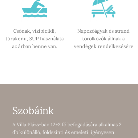
Csónak, vízibicikli,
Napozóágyak és strand
túrakenu, SUP használata
törölközők állnak a
az árban benne van.
vendégek rendelkezésére
Szobáink
A Villa Plázs-ban 12+2 fő befogadására alkalmas 2
db különálló, földszinti és emeleti, igényesen