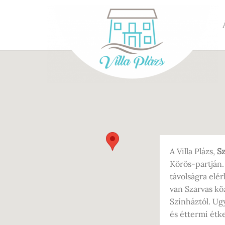
A Villa Plázs,
Sz
Körös-partján.
távolságra elér
van Szarvas köz
Színháztól. Ug
és éttermi étke