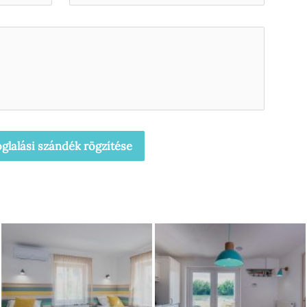
glalási szándék rögzítése