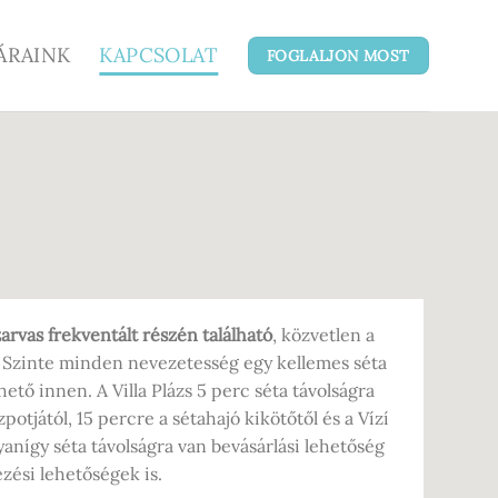
ÁRAINK
KAPCSOLAT
FOGLALJON MOST
arvas frekventált részén található
, közvetlen a
 Szinte minden nevezetesség egy kellemes séta
hető innen. A Villa Plázs 5 perc séta távolságra
potjától, 15 percre a sétahajó kikötőtől és a Vízí
yanígy séta távolságra van bevásárlási lehetőség
zési lehetőségek is.