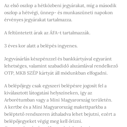
Az első oszlop a hétközbeni jegyárakat, míg a második
oszlop a hétvégi, ünnep- és munkaszüneti napokon
érvényes jegyárakat tartalmazza.
A feltüntetett árak az ÁFA-t tartalmazzák.
3 éves kor alatt a belépés ingyenes.
Jegyvásárlás készpénzzel és bankkártyával egyaránt
lehetséges, valamint szabadidő alszámlával rendelkező
OTP, MKB SZÉP kártyát áll módunkban elfogadni.
A belépőjegy csak egyszeri belépésre jogosít fel a
kiválasztott látogatási helyszíneken, így az
Arborétumban vagy a Mini Magyarország területén.
A kertbe és a Mini Magyarország makettparkba a
beléptető rendszeren áthaladva lehet bejutni, ezért a
belépőjegyeket végig meg kell őrizni.