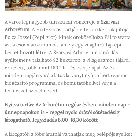
A város legnagyobb turisztikai vonzereje a
Szarvasi
Arborétum
. A Holt-Körös partján elterülő kert alapítója
Bolza József (Pepi gróf), kinek örököseBolza Pál folytatta
azt a csodálatos munkát, amely egy világhírű tájképi
kertet hozott létre. A Szarvasi Arborétumbanöt fás
gyűjtemény található 82 hektáron, a világ számos tájáról
érkezett, több, mint 1600 fa- és cserjefajjal. Az év
minden napján varázslatos látványt nyújtó kert számos
kiegészítő programmal és bemutatóhellyel várja a
természet szerelmeseit.
Nyitva tartás: Az Arborétum egész évben, minden nap –
ünnepnapokon is – reggel nyolc órától sötétedésig
látogatható. Jegykiadás 8,00-18,30 között
A látogatók a főbejáratnál válthatják meg belépőjegyeiket