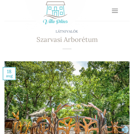
Skip
to
content
LÁTNIVALÓK
Szarvasi Arborétum
18
aug