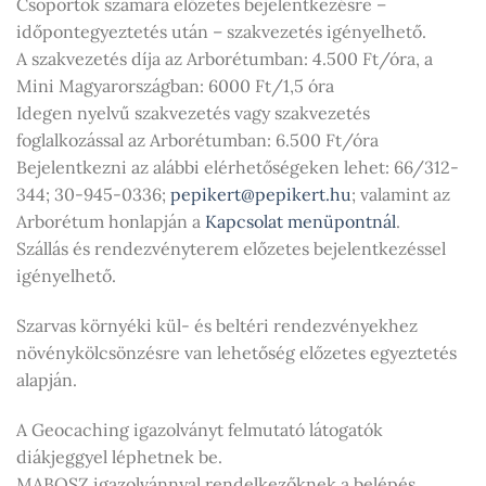
Csoportok számára előzetes bejelentkezésre –
időpontegyeztetés után – szakvezetés igényelhető.
A szakvezetés díja az Arborétumban: 4.500 Ft/óra, a
Mini Magyarországban: 6000 Ft/1,5 óra
Idegen nyelvű szakvezetés vagy szakvezetés
foglalkozással az Arborétumban: 6.500 Ft/óra
Bejelentkezni az alábbi elérhetőségeken lehet: 66/312-
344; 30-945-0336;
pepikert@pepikert.hu
; valamint az
Arborétum honlapján a
Kapcsolat menüpontnál
.
Szállás és rendezvényterem előzetes bejelentkezéssel
igényelhető.
Szarvas környéki kül- és beltéri rendezvényekhez
növénykölcsönzésre van lehetőség előzetes egyeztetés
alapján.
A Geocaching igazolványt felmutató látogatók
diákjeggyel léphetnek be.
MABOSZ igazolvánnyal rendelkezőknek a belépés