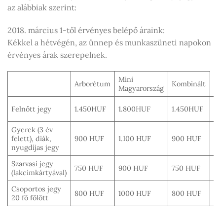
az alábbiak szerint:
2018. március 1-től érvényes belépő áraink:
Kékkel a hétvégén, az ünnep és munkaszüneti napokon
érvényes árak szerepelnek.
Mini
Arborétum
Kombinált
Magyarország
1.
Felnőtt jegy
1.450HUF
1.800HUF
1.450HUF
H
Gyerek (3 év
1.
felett), diák,
900 HUF
1.100 HUF
900 HUF
H
nyugdíjas jegy
Szarvasi jegy
9
750 HUF
900 HUF
750 HUF
(lakcímkártyával)
H
Csoportos jegy
1
800 HUF
1000 HUF
800 HUF
20 fő fölött
H